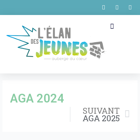
Aller
au
contenu
Menu
AGA 2024
Su
SUIVANT
AGA 2025