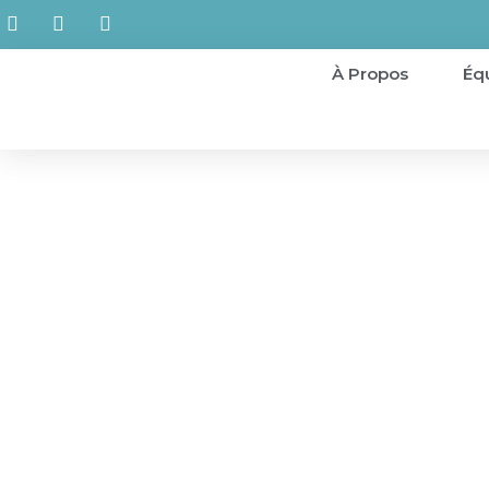
Aller
au
contenu
À Propos
Éq