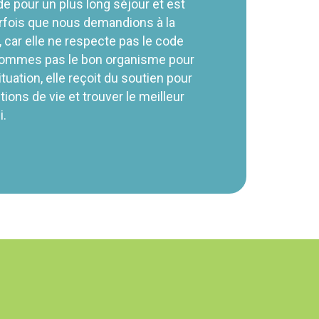
e pour un plus long séjour et est
parfois que nous demandions
à la
, car
elle
ne respecte pas le code
 sommes
pas le bon organisme pour
ituation,
elle
reçoit du soutien pour
ions de vie et trouver le meilleur
i.