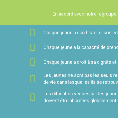
En accord avec notre regroup
Chaque jeune a son histoire, son ry
Chaque jeune a la capacité de prend
Chaque jeune a droit à sa dignité et
Les jeunes ne sont pas les seuls r
de vie dans lesquelles ils se retrouv
Les difficultés vécues par les jeune
doivent être abordées globalement.