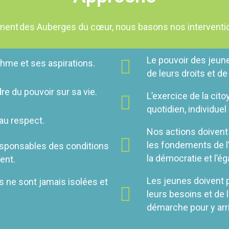
ement
des
Auberges du cœur, nous basons nos intervention
Le pouvoir des jeune
thme et ses aspirations.
de leurs droits et de
re du pouvoir sur sa vie.
L’exercice de la cit
quotidien, individuel 
 au respect.
Nos actions doivent
les fondements de l
esponsables des conditions
la démocratie et l’éga
ent.
Les jeunes doivent pa
s ne sont jamais isolées et
leurs besoins et de l
démarche pour y arri