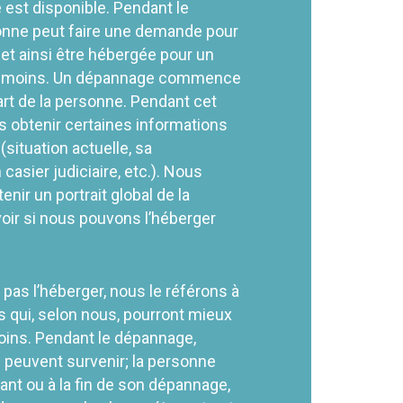
 est disponible
.
Pendant le
onne
peut faire une demande pour
 et ainsi être hébergé
e
pour un
et moins. Un dépannage commence
art d
e la personne
. Pendant cet
s obtenir certaines informations
(situation actuelle, sa
asier judiciaire, etc.). Nous
enir un portrait global de la
voir si nous pouvons l’héberger
.
pas l’héberger, nous le référons à
 qui, selon nous, pourront mieux
oins. Pendant le dépannage,
 peuvent survenir; l
a personne
ant ou à la fin de son dépannage,