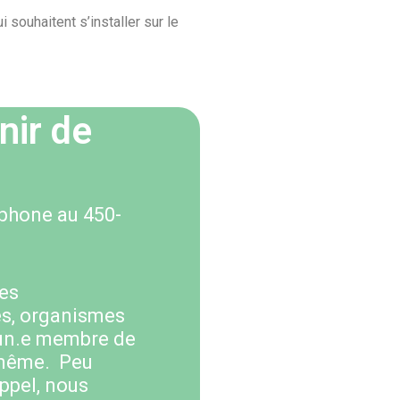
 souhaitent s’installer sur le
ir de
éphone au 450-
des
es, organismes
 un.e membre de
i-même.
Peu
appel, nous