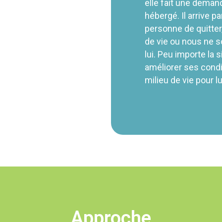
elle
fait une demand
hébergé. Il arrive 
personne
de quitter
de vie ou nous ne
lui. Peu importe la s
améliorer ses condit
milieu de vie pour lu
Approche