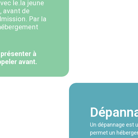
vec le.la jeune
t, avant de
dmission.
Par la
-hébergement
 présenter à
peler avant.
Dépann
Un dépannage est un 
permet un héberg