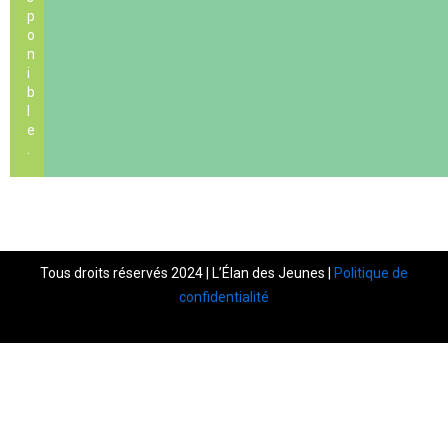
p
o
n
i
b
l
e
.
Tous droits réservés 2024 | L’Élan des Jeunes |
Politique de
confidentialité